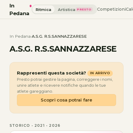
In
Competizioni
Cal
Ritmica
Artistica
PRESTO
Pedana
In Pedana
A.S.G. R.S.SANNAZZARESE
A.S.G. R.S.SANNAZZARESE
Rappresenti questa società?
IN ARRIVO
Presto potrai gestire la pagina, correggere i nomi,
unire atlete e ricevere notifiche quando le tue
atlete gareggiano.
Scopri cosa potrai fare
STORICO - 2021 - 2026