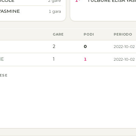
ICOLE
1°
TULBURE ELISA YA
2 gare
YASMINE
1 gara
GARE
PODI
PERIODO
2
0
2022-10-02 
NE
1
1
2022-10-02
MESE