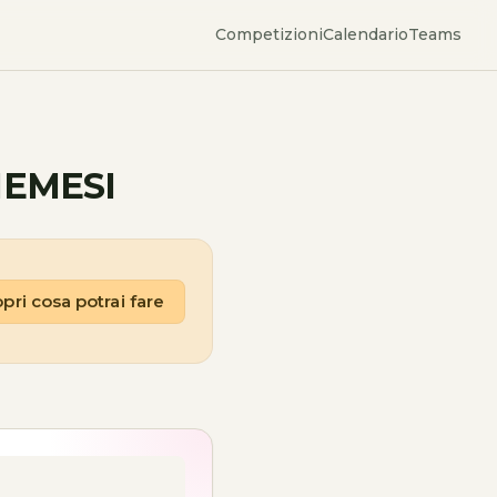
Competizioni
Calendario
Teams
NEMESI
pri cosa potrai fare