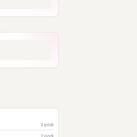
2 podi
2 podi