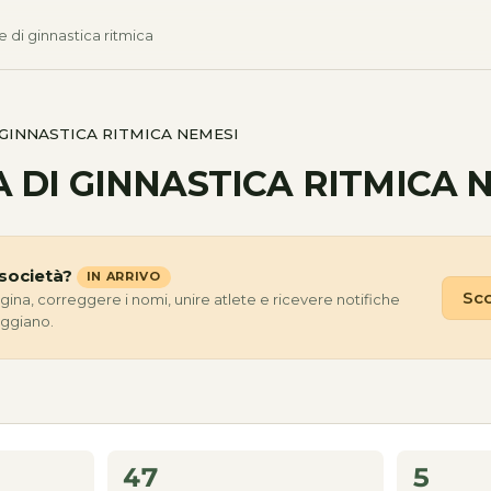
e di ginnastica ritmica
GINNASTICA RITMICA NEMESI
 DI GINNASTICA RITMICA 
società?
IN ARRIVO
Sco
agina, correggere i nomi, unire atlete e ricevere notifiche
eggiano.
47
5