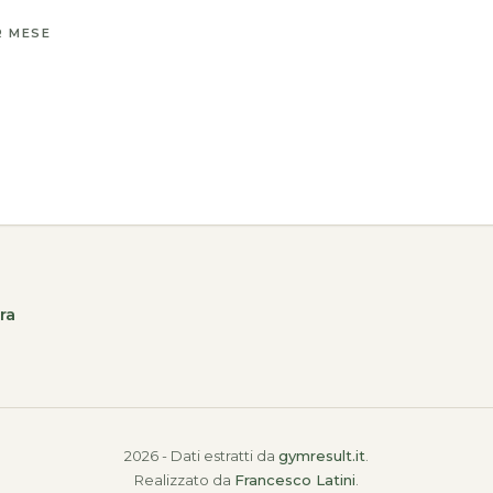
R MESE
ra
2026 - Dati estratti da
gymresult.it
.
Realizzato da
Francesco Latini
.