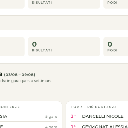
RISULTATI
PODI
0
0
RISULTATI
PODI
na
(03/08 – 09/08)
dra in gara questa settimana.
IONI 2022
TOP 3 - PIÙ PODI 2022
SIA
1°
DANCELLI NICOLE
5 gare
LE
1°
GEYMONAT ALESSIA
4 gare