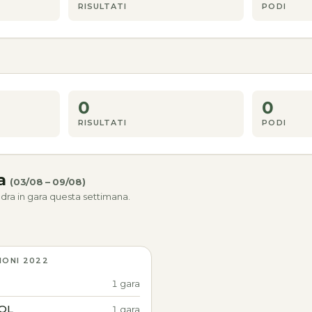
RISULTATI
PODI
0
0
RISULTATI
PODI
na
(03/08 – 09/08)
dra in gara questa settimana.
IONI 2022
1 gara
OL
1 gara