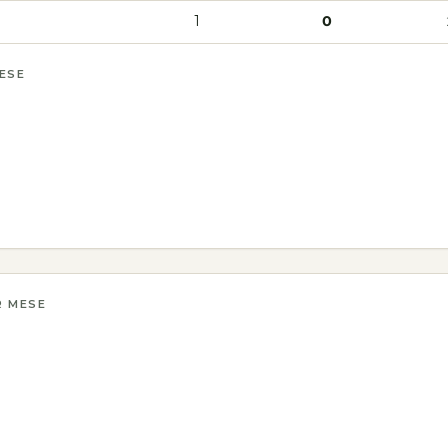
1
0
MESE
R MESE