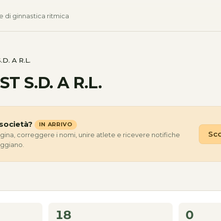
e di ginnastica ritmica
D. A R.L.
T S.D. A R.L.
società?
IN ARRIVO
Sco
agina, correggere i nomi, unire atlete e ricevere notifiche
eggiano.
18
0