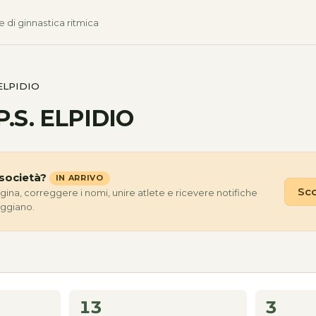
e di ginnastica ritmica
 ELPIDIO
.S. ELPIDIO
società?
IN ARRIVO
Sco
agina, correggere i nomi, unire atlete e ricevere notifiche
eggiano.
13
3