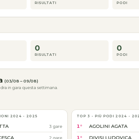
RISULTATI
PODI
0
0
RISULTATI
PODI
na
(03/08 – 09/08)
dra in gara questa settimana.
IONI 2024 - 2025
TOP 3 - PIÙ PODI 2024 - 20
TTA
1°
AGOLINI AGATA
3 gare
CESCA
1°
DIVISI LUDOVICA
2 gare