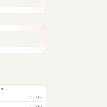
25
1 podio
1 podio