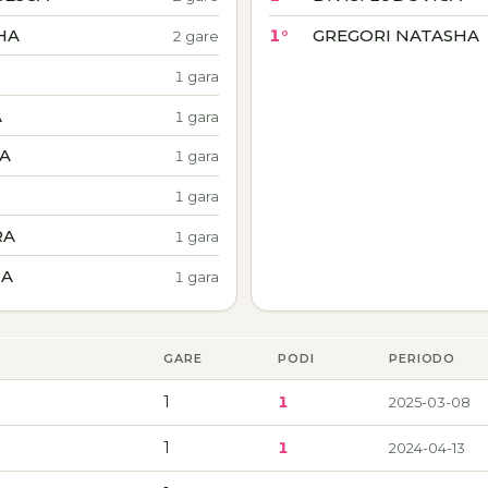
HA
1°
GREGORI NATASHA
2 gare
1 gara
A
1 gara
IA
1 gara
1 gara
RA
1 gara
IA
1 gara
GARE
PODI
PERIODO
1
1
2025-03-08
1
1
2024-04-13