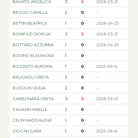
BAVATO ANGELICA
3
2
2026-03-21
BEGGIO CAMILLA
2
0
-
BETTIN BEATRICE
1
0
2026-04-25
BONIFAZI GIORGIA
3
2
2026-03-21
BOTTARO AZZURRA
1
0
2026-04-25
BOVINO ELEONORA
1
0
-
BOZZATO AURORA
1
0
2025-06-14
BRUGNOLI GRETA
2
0
-
BUSOLIN GIULIA
2
0
-
CARBONARA GRETA
3
3
2026-03-21
CAVASIN MAELLE
2
0
-
CELIN MADDALENA
1
0
-
CIOCAN SARA
1
0
2025-06-14