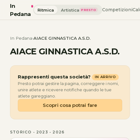
In
Competizioni
Cal
Ritmica
Artistica
PRESTO
Pedana
In Pedana
AIACE GINNASTICA A.S.D.
AIACE GINNASTICA A.S.D.
Rappresenti questa società?
IN ARRIVO
Presto potrai gestire la pagina, correggere i nomi,
unire atlete e ricevere notifiche quando le tue
atlete gareggiano.
Scopri cosa potrai fare
STORICO - 2023 - 2026