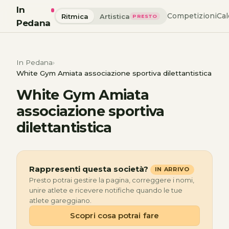
In
Competizioni
Cal
Ritmica
Artistica
PRESTO
Pedana
In Pedana
White Gym Amiata associazione sportiva dilettantistica
White Gym Amiata
associazione sportiva
dilettantistica
Rappresenti questa società?
IN ARRIVO
Presto potrai gestire la pagina, correggere i nomi,
unire atlete e ricevere notifiche quando le tue
atlete gareggiano.
Scopri cosa potrai fare