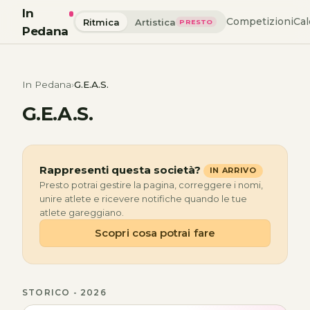
In
Competizioni
Cal
Ritmica
Artistica
PRESTO
Pedana
In Pedana
G.E.A.S.
G.E.A.S.
Rappresenti questa società?
IN ARRIVO
Presto potrai gestire la pagina, correggere i nomi,
unire atlete e ricevere notifiche quando le tue
atlete gareggiano.
Scopri cosa potrai fare
STORICO - 2026