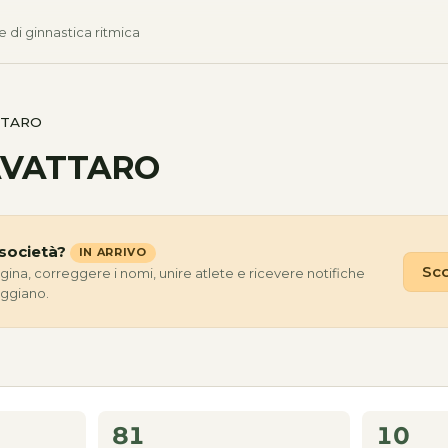
e di ginnastica ritmica
TTARO
AVATTARO
società?
IN ARRIVO
Sco
agina, correggere i nomi, unire atlete e ricevere notifiche
eggiano.
81
10