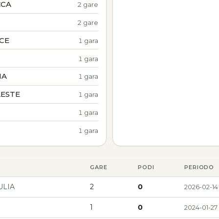
CCA
2 gare
2 gare
ICE
1 gara
1 gara
IA
1 gara
LESTE
1 gara
1 gara
1 gara
GARE
PODI
PERIODO
ULIA
2
0
2026-02-14
1
0
2024-01-27