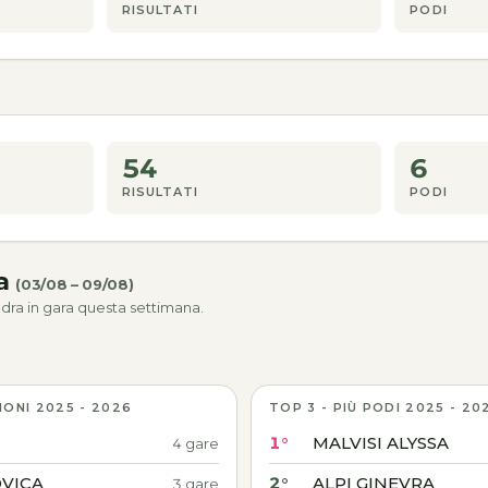
RISULTATI
PODI
54
6
RISULTATI
PODI
na
(03/08 – 09/08)
dra in gara questa settimana.
IONI 2025 - 2026
TOP 3 - PIÙ PODI 2025 - 20
1°
MALVISI ALYSSA
4 gare
VICA
2°
ALPI GINEVRA
3 gare