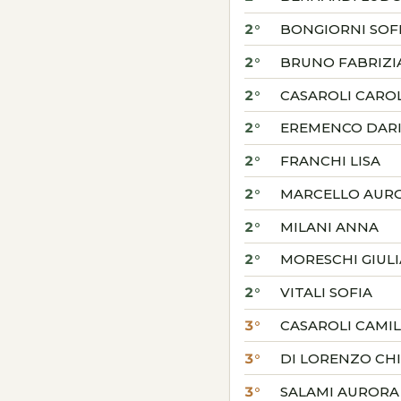
2°
BONGIORNI SOF
2°
BRUNO FABRIZI
2°
CASAROLI CARO
2°
EREMENCO DAR
2°
FRANCHI LISA
2°
MARCELLO AUR
2°
MILANI ANNA
2°
MORESCHI GIULI
2°
VITALI SOFIA
3°
CASAROLI CAMI
3°
DI LORENZO CH
3°
SALAMI AURORA