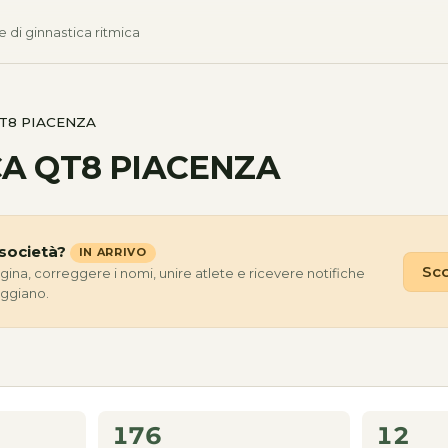
e di ginnastica ritmica
T8 PIACENZA
CA QT8 PIACENZA
società?
IN ARRIVO
Sco
agina, correggere i nomi, unire atlete e ricevere notifiche
eggiano.
176
12