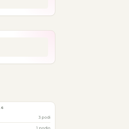
26
3 podi
1 podio