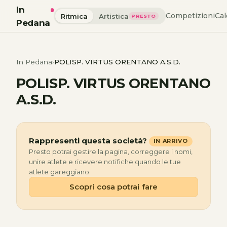
In
Competizioni
Cal
Ritmica
Artistica
PRESTO
Pedana
In Pedana
POLISP. VIRTUS ORENTANO A.S.D.
POLISP. VIRTUS ORENTANO
A.S.D.
Rappresenti questa società?
IN ARRIVO
Presto potrai gestire la pagina, correggere i nomi,
unire atlete e ricevere notifiche quando le tue
atlete gareggiano.
Scopri cosa potrai fare