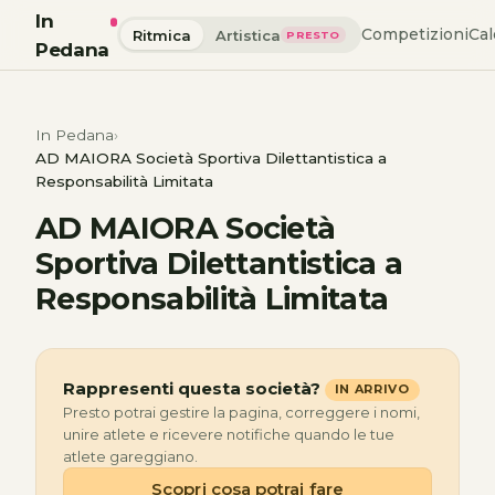
In
Competizioni
Cal
Ritmica
Artistica
PRESTO
Pedana
In Pedana
AD MAIORA Società Sportiva Dilettantistica a
Responsabilità Limitata
AD MAIORA Società
Sportiva Dilettantistica a
Responsabilità Limitata
Rappresenti questa società?
IN ARRIVO
Presto potrai gestire la pagina, correggere i nomi,
unire atlete e ricevere notifiche quando le tue
atlete gareggiano.
Scopri cosa potrai fare