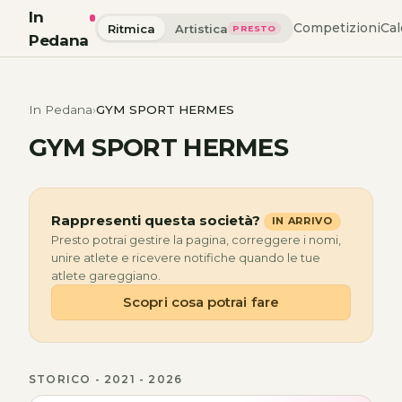
In
Competizioni
Cal
Ritmica
Artistica
PRESTO
Pedana
In Pedana
GYM SPORT HERMES
GYM SPORT HERMES
Rappresenti questa società?
IN ARRIVO
Presto potrai gestire la pagina, correggere i nomi,
unire atlete e ricevere notifiche quando le tue
atlete gareggiano.
Scopri cosa potrai fare
STORICO - 2021 - 2026