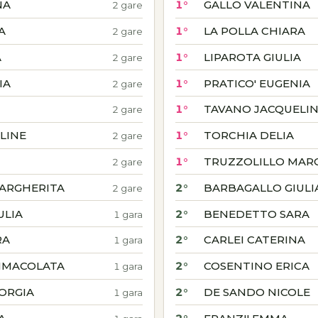
NA
1°
GALLO VALENTINA
2 gare
A
1°
LA POLLA CHIARA
2 gare
A
1°
LIPAROTA GIULIA
2 gare
IA
1°
PRATICO' EUGENIA
2 gare
1°
TAVANO JACQUELI
2 gare
LINE
1°
TORCHIA DELIA
2 gare
1°
TRUZZOLILLO MAR
2 gare
ARGHERITA
2°
BARBAGALLO GIULI
2 gare
ULIA
2°
BENEDETTO SARA
1 gara
RA
2°
CARLEI CATERINA
1 gara
MMACOLATA
2°
COSENTINO ERICA
1 gara
ORGIA
2°
DE SANDO NICOLE
1 gara