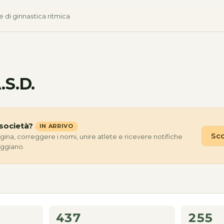
e di ginnastica ritmica
.S.D.
società?
IN ARRIVO
Sco
agina, correggere i nomi, unire atlete e ricevere notifiche
eggiano.
437
255