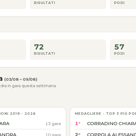
RISULTATI
PODI
72
57
RISULTATI
PODI
na
(03/08 – 09/08)
dra in gara questa settimana.
IONI 2019 - 2026
MEDAGLIERE - TOP 3 PIÙ PO
ARA
1°
CORRADINO CHIAR
13 gare
SANDRA
2°
COPPOLA ALESSAN
10 gare