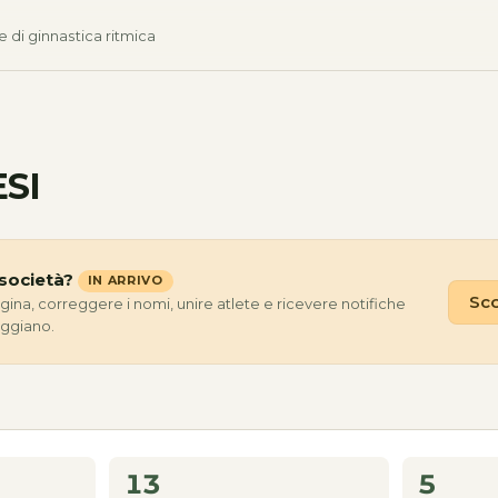
e di ginnastica ritmica
SI
società?
IN ARRIVO
Sco
agina, correggere i nomi, unire atlete e ricevere notifiche
eggiano.
13
5