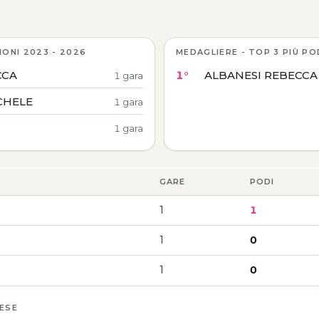
IONI 2023 - 2026
MEDAGLIERE - TOP 3 PIÙ PO
CCA
1°
ALBANESI REBECCA
1 gara
CHELE
1 gara
1 gara
GARE
PODI
1
1
1
0
1
0
MESE