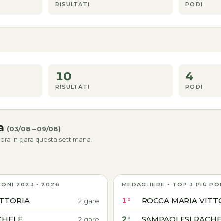
RISULTATI
PODI
10
4
RISULTATI
PODI
na
(03/08 – 09/08)
dra in gara questa settimana.
IONI 2023 - 2026
MEDAGLIERE - TOP 3 PIÙ PO
ITTORIA
1°
ROCCA MARIA VITT
2 gare
CHELE
2°
SAMPAOLESI RACHE
2 gare