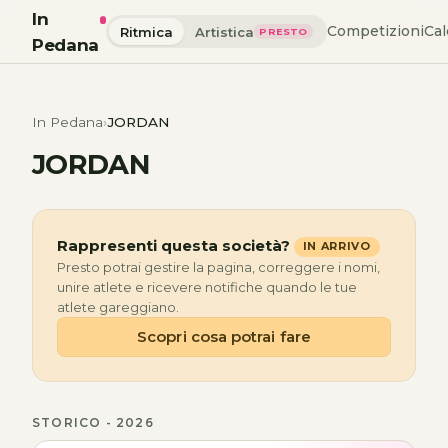
In
Competizioni
Cal
Ritmica
Artistica
PRESTO
Pedana
In Pedana
JORDAN
JORDAN
Rappresenti questa società?
IN ARRIVO
Presto potrai gestire la pagina, correggere i nomi,
unire atlete e ricevere notifiche quando le tue
atlete gareggiano.
Scopri cosa potrai fare
STORICO - 2026