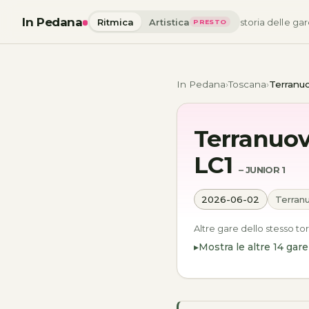
In Pedana
Ritmica
Artistica
storia delle gar
PRESTO
In Pedana
Toscana
Terranuo
Terranuov
LC1
– JUNIOR 1
2026-06-02
Terranu
Altre gare dello stesso to
Mostra le altre 14 gare