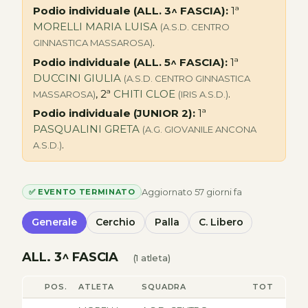
Podio individuale (ALL. 3^ FASCIA):
1ª
MORELLI MARIA LUISA
(A.S.D. CENTRO
.
GINNASTICA MASSAROSA)
Podio individuale (ALL. 5^ FASCIA):
1ª
DUCCINI GIULIA
(A.S.D. CENTRO GINNASTICA
, 2ª
CHITI CLOE
.
MASSAROSA)
(IRIS A.S.D.)
Podio individuale (JUNIOR 2):
1ª
PASQUALINI GRETA
(A.G. GIOVANILE ANCONA
.
A.S.D.)
Aggiornato 57 giorni fa
✅ EVENTO TERMINATO
Generale
Cerchio
Palla
C. Libero
ALL. 3^ FASCIA
(1 atleta)
POS.
ATLETA
SQUADRA
TOT