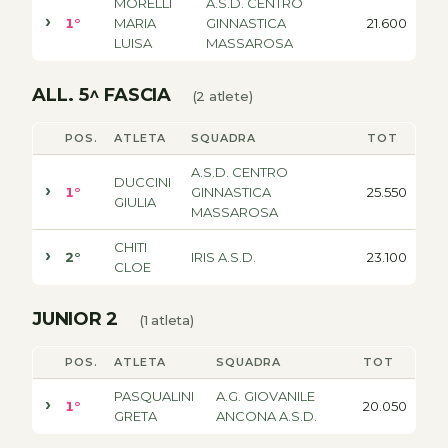
MORELLI
A.S.D. CENTRO
1°
MARIA
GINNASTICA
21.600
LUISA
MASSAROSA
ALL. 5^ FASCIA
(2 atlete)
POS.
ATLETA
SQUADRA
TOT
A.S.D. CENTRO
DUCCINI
1°
GINNASTICA
25.550
GIULIA
MASSAROSA
CHITI
2°
IRIS A.S.D.
23.100
CLOE
JUNIOR 2
(1 atleta)
POS.
ATLETA
SQUADRA
TOT
PASQUALINI
A.G. GIOVANILE
1°
20.050
GRETA
ANCONA A.S.D.