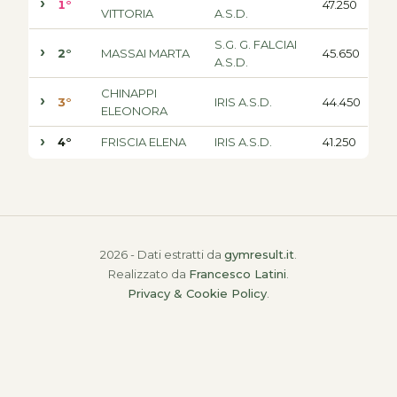
1°
47.250
VITTORIA
A.S.D.
S.G. G. FALCIAI
2°
MASSAI MARTA
45.650
A.S.D.
CHINAPPI
3°
IRIS A.S.D.
44.450
ELEONORA
4°
FRISCIA ELENA
IRIS A.S.D.
41.250
2026 - Dati estratti da
gymresult.it
.
Realizzato da
Francesco Latini
.
Privacy & Cookie Policy
.