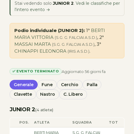
Stai vedendo solo
JUNIOR 2
.
Vedi le classifiche per
l'intero evento →
Podio individuale (JUNIOR 2):
1ª
BERTI
MARIA VITTORIA
, 2ª
(S.G. G. FALCIAI A.S.D.)
MASSAI MARTA
, 3ª
(S.G. G. FALCIAI A.S.D.)
CHINAPPI ELEONORA
.
(IRIS A.S.D.)
Aggiornato 56 giorni fa
✅ EVENTO TERMINATO
Generale
Fune
Cerchio
Palla
Clavette
Nastro
C. Libero
JUNIOR 2
(4 atlete)
POS.
ATLETA
SQUADRA
TOT
BERTI MARIA
S.G. G. FALCIAI