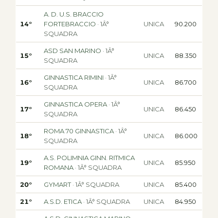
A. D. U.S. BRACCIO
14°
FORTEBRACCIO
· 1Â°
UNICA
90.200
SQUADRA
ASD SAN MARINO
· 1Â°
15°
UNICA
88.350
SQUADRA
GINNASTICA RIMINI
· 1Â°
16°
UNICA
86.700
SQUADRA
GINNASTICA OPERA
· 1Â°
17°
UNICA
86.450
SQUADRA
ROMA 70 GINNASTICA
· 1Â°
18°
UNICA
86.000
SQUADRA
A.S. POLIMNIA GINN. RITMICA
19°
UNICA
85.950
ROMANA
· 1Â° SQUADRA
20°
GYMART
· 1Â° SQUADRA
UNICA
85.400
21°
A.S.D. ETICA
· 1Â° SQUADRA
UNICA
84.950