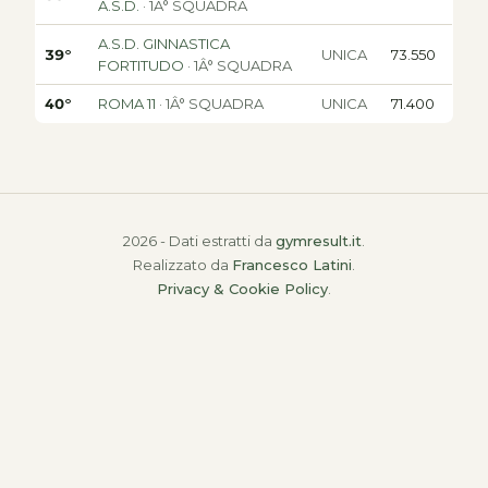
A.S.D.
· 1Â° SQUADRA
A.S.D. GINNASTICA
39°
UNICA
73.550
FORTITUDO
· 1Â° SQUADRA
40°
ROMA 11
· 1Â° SQUADRA
UNICA
71.400
2026 - Dati estratti da
gymresult.it
.
Realizzato da
Francesco Latini
.
Privacy & Cookie Policy
.