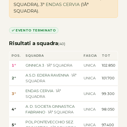
SQUADRA), 3ª
ENDAS CERVIA
(1Â°
SQUADRA).
✅ EVENTO TERMINATO
Risultati a squadra
(40)
POS.
SQUADRA
FASCIA
TOT
1°
GINNICA 3
· 1Â° SQUADRA
UNICA
102.850
A.S.D. EDERA RAVENNA
· 1Â°
2°
UNICA
101.700
SQUADRA
ENDAS CERVIA
· 1Â°
3°
UNICA
99.300
SQUADRA
A. D. SOCIETA GINNASTICA
4°
UNICA
98.050
FABRIANO
· 1Â° SQUADRA
POL.PONTEVECCHIO SEZ.
5°
UNICA
97.400