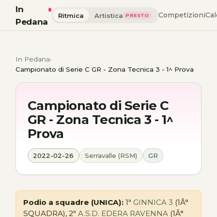
In
Competizioni
Cal
Ritmica
Artistica
PRESTO
Pedana
In Pedana
Campionato di Serie C GR - Zona Tecnica 3 - 1^ Prova
Campionato di Serie C
GR - Zona Tecnica 3 - 1^
Prova
2022-02-26
Serravalle (RSM)
GR
Podio a squadre (UNICA):
1ª
GINNICA 3
(1Â°
SQUADRA), 2ª
A.S.D. EDERA RAVENNA
(1Â°