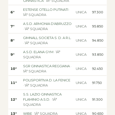
GINNASTICA
· 1Â° SQUADRA
ESTENSE OTELLO PUTINATI
·
6°
UNICA
97.300
1Â° SQUADRA
A.S.D. ARMONIA D'ABRUZZO
7°
UNICA
95.850
· 1Â° SQUADRA
GIMNALL SOCIETA S. D. A R.L.
8°
UNICA
94.850
· 1Â° SQUADRA
A.S.D. ELANA GYM
· 1Â°
9°
UNICA
93.850
SQUADRA
SGR GINNASTICA REGGIANA
·
10°
UNICA
92.450
1Â° SQUADRA
POLISPORTIVA D. LA FENICE
11°
UNICA
91.750
· 1Â° SQUADRA
S.S. LAZIO GINNASTICA
12°
FLAMINIO A.S.D.
· 1Â°
UNICA
91.300
SQUADRA
13°
WIBE
· 1Â° SQUADRA
UNICA
90.650