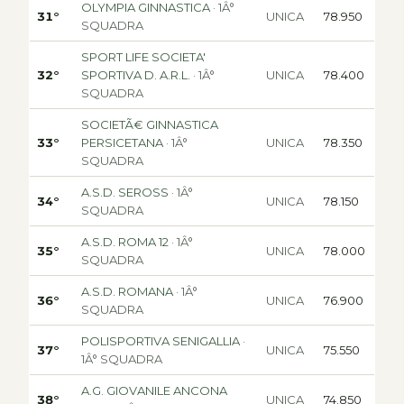
OLYMPIA GINNASTICA
· 1Â°
31°
UNICA
78.950
SQUADRA
SPORT LIFE SOCIETA'
32°
SPORTIVA D. A.R.L.
· 1Â°
UNICA
78.400
SQUADRA
SOCIETÃ€ GINNASTICA
33°
PERSICETANA
· 1Â°
UNICA
78.350
SQUADRA
A.S.D. SEROSS
· 1Â°
34°
UNICA
78.150
SQUADRA
A.S.D. ROMA 12
· 1Â°
35°
UNICA
78.000
SQUADRA
A.S.D. ROMANA
· 1Â°
36°
UNICA
76.900
SQUADRA
POLISPORTIVA SENIGALLIA
·
37°
UNICA
75.550
1Â° SQUADRA
A.G. GIOVANILE ANCONA
38°
UNICA
74.850