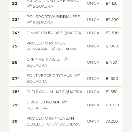
A.S.D. GINNASTICA MARINO
·
22°
UNICA
84.150
1Â° SQUADRA
POLISPORTIVA BIBBIANESE
·
23°
UNICA
82.500
1Â° SQUADRA
24°
GINNIC CLUB
· 1Â° SQUADRA
UNICA
82.500
PROGETTO RITMICA
25°
UNICA
81.900
ROMAGNA
· 1Â° SQUADRA
GYMNASTX A.S.D.
· 1Â°
26°
UNICA
81.750
SQUADRA
FONTIVEGGE GRYPHUS
· 1Â°
27°
UNICA
81.600
SQUADRA
28°
D. FULGINIUM
· 1Â° SQUADRA
UNICA
81.350
CIRCOLO INZANI
· 1Â°
29°
UNICA
80.350
SQUADRA
PROGETTO RITMICA SAN
30°
UNICA
79.250
BENEDETTO
· 1Â° SQUADRA