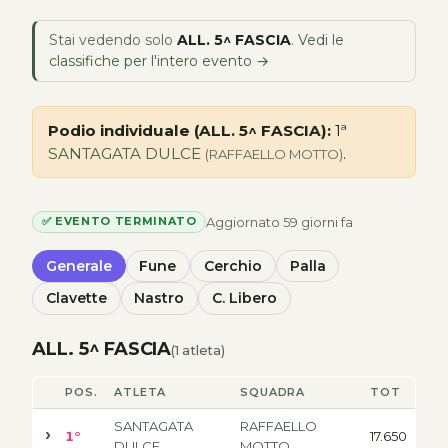
Stai vedendo solo
ALL. 5^ FASCIA
.
Vedi le
classifiche per l'intero evento →
Podio individuale (ALL. 5^ FASCIA):
1ª
SANTAGATA DULCE
.
(RAFFAELLO MOTTO)
Aggiornato 59 giorni fa
✅ EVENTO TERMINATO
Generale
Fune
Cerchio
Palla
Clavette
Nastro
C. Libero
ALL. 5^ FASCIA
(1 atleta)
POS.
ATLETA
SQUADRA
TOT
SANTAGATA
RAFFAELLO
1°
17.650
DULCE
MOTTO