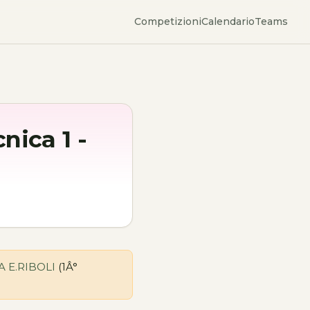
Competizioni
Calendario
Teams
nica 1 -
 E.RIBOLI
(1Â°