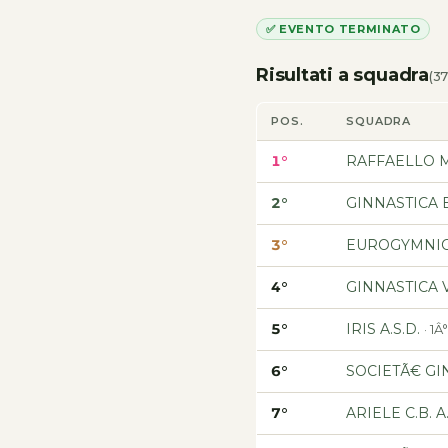
✅ EVENTO TERMINATO
Risultati a squadra
(37
POS.
SQUADRA
1°
RAFFAELLO 
2°
GINNASTICA 
3°
EUROGYMNIC
4°
GINNASTICA 
5°
IRIS A.S.D.
· 1
6°
SOCIETÃ€ G
7°
ARIELE C.B. A.