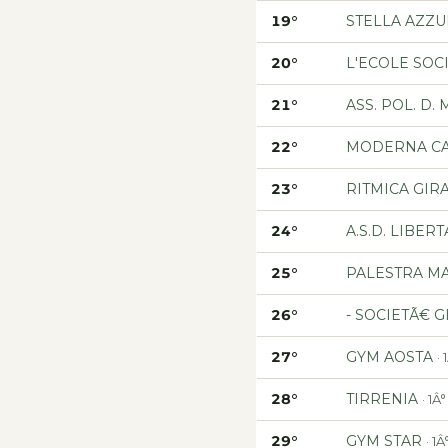
19°
STELLA AZZU
20°
L'ECOLE SOCIE
21°
ASS. POL. D
22°
MODERNA C
23°
RITMICA GIR
24°
A.S.D. LIBER
25°
PALESTRA MAX
26°
- SOCIETÃ€ 
27°
GYM AOSTA
·
28°
TIRRENIA
· 1
29°
GYM STAR
· 