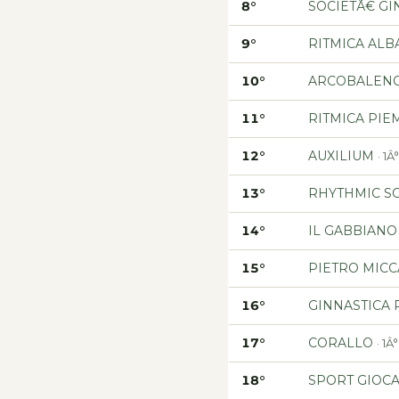
8°
SOCIETÃ€ GI
9°
RITMICA ALB
10°
ARCOBALENO
11°
RITMICA PI
12°
AUXILIUM
· 1
13°
RHYTHMIC S
14°
IL GABBIANO
15°
PIETRO MICC
16°
GINNASTICA 
17°
CORALLO
· 1
18°
SPORT GIOC