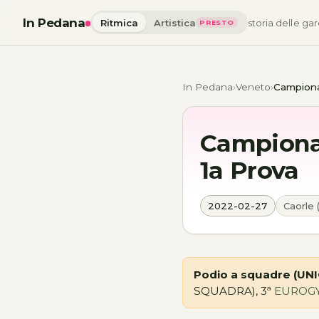
In Pedana
Ritmica
Artistica
storia delle gar
PRESTO
In Pedana
Veneto
Campionat
Campionat
1a Prova
2022-02-27
Caorle 
Podio a squadre (UNI
SQUADRA), 3ª
EUROG