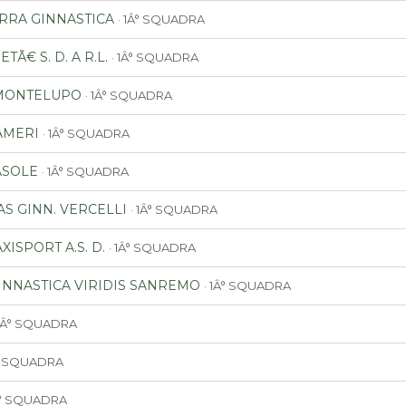
RRA GINNASTICA
· 1Â° SQUADRA
TÃ€ S. D. A R.L.
· 1Â° SQUADRA
. MONTELUPO
· 1Â° SQUADRA
AMERI
· 1Â° SQUADRA
ASOLE
· 1Â° SQUADRA
TAS GINN. VERCELLI
· 1Â° SQUADRA
ISPORT A.S. D.
· 1Â° SQUADRA
GINNASTICA VIRIDIS SANREMO
· 1Â° SQUADRA
 1Â° SQUADRA
Â° SQUADRA
1Â° SQUADRA