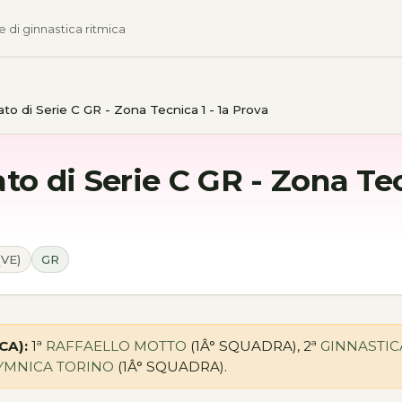
e di ginnastica ritmica
o di Serie C GR - Zona Tecnica 1 - 1a Prova
o di Serie C GR - Zona Tec
(VE)
GR
CA):
1ª
RAFFAELLO MOTTO
(1Â° SQUADRA), 2ª
GINNASTICA
YMNICA TORINO
(1Â° SQUADRA).