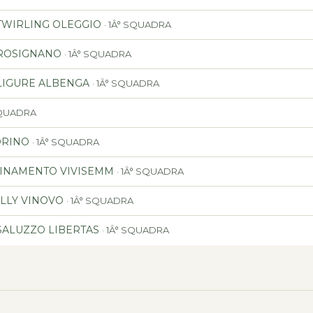
TWIRLING OLEGGIO
· 1Â° SQUADRA
 ROSIGNANO
· 1Â° SQUADRA
LIGURE ALBENGA
· 1Â° SQUADRA
 SQUADRA
ORINO
· 1Â° SQUADRA
DINAMENTO VIVISEMM
· 1Â° SQUADRA
JOLLY VINOVO
· 1Â° SQUADRA
SALUZZO LIBERTAS
· 1Â° SQUADRA