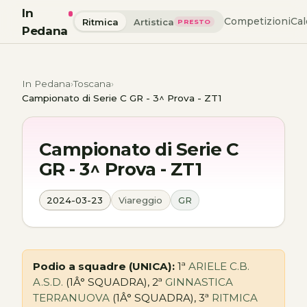
In
Competizioni
Cal
Ritmica
Artistica
PRESTO
Pedana
In Pedana
Toscana
Campionato di Serie C GR - 3^ Prova - ZT1
Campionato di Serie C
GR - 3^ Prova - ZT1
2024-03-23
Viareggio
GR
Podio a squadre (UNICA):
1ª
ARIELE C.B.
A.S.D.
(1Â° SQUADRA), 2ª
GINNASTICA
TERRANUOVA
(1Â° SQUADRA), 3ª
RITMICA