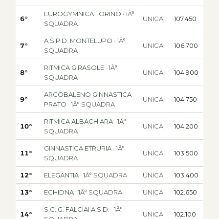
EUROGYMNICA TORINO
· 1Â°
6°
UNICA
107.450
SQUADRA
A.S.P.D. MONTELUPO
· 1Â°
7°
UNICA
106.700
SQUADRA
RITMICA GIRASOLE
· 1Â°
8°
UNICA
104.900
SQUADRA
ARCOBALENO GINNASTICA
9°
UNICA
104.750
PRATO
· 1Â° SQUADRA
RITMICA ALBACHIARA
· 1Â°
10°
UNICA
104.200
SQUADRA
GINNASTICA ETRURIA
· 1Â°
11°
UNICA
103.500
SQUADRA
12°
ELEGANTIA
· 1Â° SQUADRA
UNICA
103.400
13°
ECHIDNA
· 1Â° SQUADRA
UNICA
102.650
S.G. G. FALCIAI A.S.D.
· 1Â°
14°
UNICA
102.100