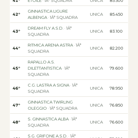
41°
ETOILE
· 1Â° SQUADRA
UNICA
85.500
GINNASTICA LIGURE
42°
UNICA
85.450
ALBENGA
· 1Â° SQUADRA
DREAM FLY A.S.D.
· 1Â°
43°
UNICA
83.100
SQUADRA
RITMICA ARENA ASTRA
· 1Â°
44°
UNICA
82.200
SQUADRA
RAPALLO A.S.
45°
DILETTANTISTICA
· 1Â°
UNICA
79.600
SQUADRA
C.G. LASTRA A SIGNA
· 1Â°
46°
UNICA
78.950
SQUADRA
GINNASTICA TWIRLING
47°
UNICA
76.850
OLEGGIO
· 1Â° SQUADRA
S. GINNASTICA ALBA
· 1Â°
48°
UNICA
76.600
SQUADRA
S.G. GRIFONE A.S.D.
· 1Â°