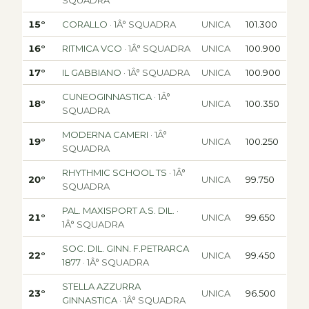
SQUADRA
15°
CORALLO
· 1Â° SQUADRA
UNICA
101.300
16°
RITMICA VCO
· 1Â° SQUADRA
UNICA
100.900
17°
IL GABBIANO
· 1Â° SQUADRA
UNICA
100.900
CUNEOGINNASTICA
· 1Â°
18°
UNICA
100.350
SQUADRA
MODERNA CAMERI
· 1Â°
19°
UNICA
100.250
SQUADRA
RHYTHMIC SCHOOL TS
· 1Â°
20°
UNICA
99.750
SQUADRA
PAL. MAXISPORT A.S. DIL.
·
21°
UNICA
99.650
1Â° SQUADRA
SOC. DIL. GINN. F.PETRARCA
22°
UNICA
99.450
1877
· 1Â° SQUADRA
STELLA AZZURRA
23°
UNICA
96.500
GINNASTICA
· 1Â° SQUADRA