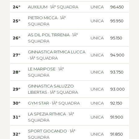
24°
AUXILIUM
· 1Â° SQUADRA
UNICA
96.450
PIETRO MICCA
· 1Â°
25°
UNICA
95.950
SQUADRA
AS DIL POL TIRRENIA
· 1Â°
26°
UNICA
95.150
SQUADRA
GINNASTICA RITMICA LUCCA
27°
UNICA
94.900
· 1Â° SQUADRA
LE MARIPOSE
· 1Â°
28°
UNICA
93.750
SQUADRA
GINNASTICA SALUZZO
29°
UNICA
93.000
LIBERTAS
· 1Â° SQUADRA
30°
GYM STAR
· 1Â° SQUADRA
UNICA
92.150
LA SPEZIA RITMICA
· 1Â°
31°
UNICA
91.900
SQUADRA
SPORT GIOCANDO
· 1Â°
32°
UNICA
91.850
SQUADRA