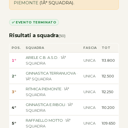
PIEMONTE
(1Â° SQUADRA).
✅ EVENTO TERMINATO
Risultati a squadra
(50)
POS.
SQUADRA
FASCIA
TOT
ARIELE C.B. A.S.D.
· 1Â°
1°
UNICA
113.800
SQUADRA
GINNASTICA TERRANUOVA
·
2°
UNICA
112.500
1Â° SQUADRA
RITMICA PIEMONTE
· 1Â°
3°
UNICA
112.250
SQUADRA
GINNASTICA E.RIBOLI
· 1Â°
4°
UNICA
110.200
SQUADRA
RAFFAELLO MOTTO
· 1Â°
5°
UNICA
109.650
SQUADRA