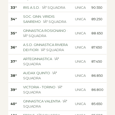
33°
IRIS A.S.D.
· 1Â° SQUADRA
UNICA
90.550
SOC. GINN. VIRIDIS
34°
UNICA
89.250
SANREMO
· 1Â° SQUADRA
GINNASTICA ROSIGNANO
·
35°
UNICA
88.650
1Â° SQUADRA
A.S.D. GINNASTICA RIVIERA
36°
UNICA
87.650
DEI FIORI
· 1Â° SQUADRA
ARTEGINNASTICA
· 1Â°
37°
UNICA
87.450
SQUADRA
AUDAX QUINTO
· 1Â°
38°
UNICA
86.850
SQUADRA
VICTORIA - TORINO
· 1Â°
39°
UNICA
86.800
SQUADRA
GINNASTICA VALENTIA
· 1Â°
40°
UNICA
85.650
SQUADRA